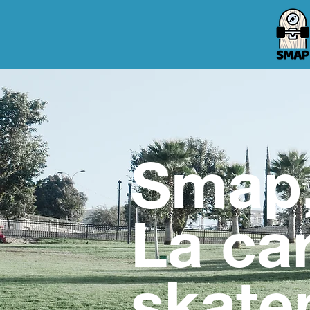
Smap
La ca
skate