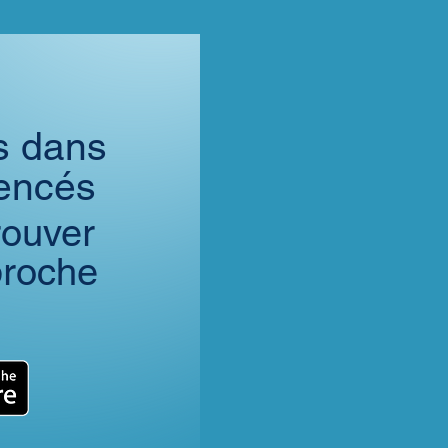
s dans
rencés
rouver
 proche