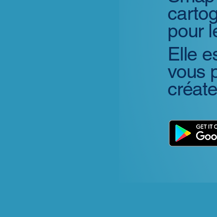
carto
pour l
Elle es
vous p
créat